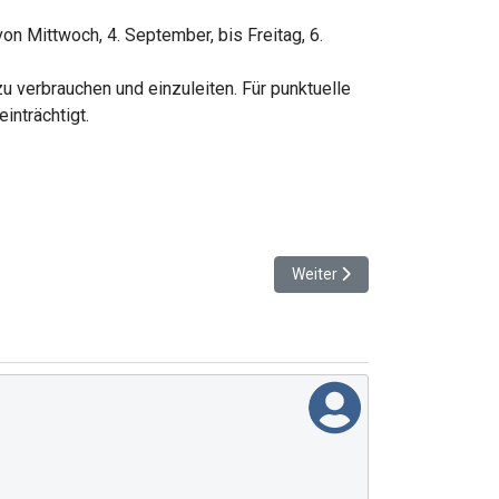
n Mittwoch, 4. September, bis Freitag, 6.
 verbrauchen und einzuleiten. Für punktuelle
inträchtigt.
Nächster Beitrag: Heilbronn e
Weiter