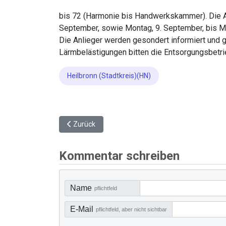
bis 72 (Harmonie bis Handwerkskammer). Die Arb
September, sowie Montag, 9. September, bis M
Die Anlieger werden gesondert informiert und 
Lärmbelästigungen bitten die Entsorgungsbetrieb
Heilbronn (Stadtkreis)(HN)
Vorheriger Beitrag: Kommunaler Ordnungsdienst b
Zurück
Kommentar schreiben
Name
pflichtfeld
E-Mail
pflichtfeld, aber nicht sichtbar