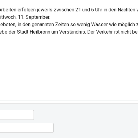
eiten erfolgen jeweils zwischen 21 und 6 Uhr in den Nächten vo
ittwoch, 11. September.
gebeten, in den genannten Zeiten so wenig Wasser wie möglich zu
e der Stadt Heilbronn um Verständnis. Der Verkehr ist nicht bee
eginnt Kontrollen wegen Alkoholverbot in Heilbronn