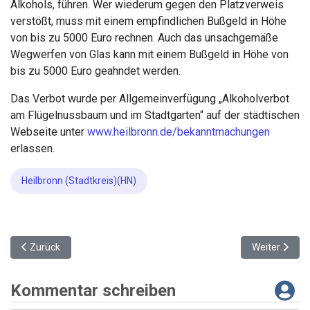
Alkohols, führen. Wer wiederum gegen den Platzverweis
verstößt, muss mit einem empfindlichen Bußgeld in Höhe
von bis zu 5000 Euro rechnen. Auch das unsachgemäße
Wegwerfen von Glas kann mit einem Bußgeld in Höhe von
bis zu 5000 Euro geahndet werden.
Das Verbot wurde per Allgemeinverfügung „Alkoholverbot
am Flügelnussbaum und im Stadtgarten“ auf der städtischen
Webseite unter
www.heilbronn.de/bekanntmachungen
erlassen.
Heilbronn (Stadtkreis)(HN)
Vorheriger Beitrag: Sicherheit beim Heilbronner Weindorf: Waffen
Nächster Bei
Zurück
Weiter
Kommentar schreiben