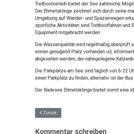
Tretbootverleih bietet der See zahlreiche Mögli
Der Ehmetsklinge zeichnet sich durch seine m
Umgebung auf Wander- und Spazierwegen erkunde
sportliche Aktivitäten sind Tretbootfahren und
Equipment mitgebracht werden.
Die Wasserqualität wird regelmäßig überprüft u
immer genügend Platz vorhanden ist, informier
abgesehen werden; der nahegelegene Katzenba
Die Parkplätze am See sind täglich von 6-22 U
einen Parkplatz zu finden; alternativ ist der B
Der Badesee Ehmetsklinge bietet somit eine ide
Vorheriger Beitrag: Kilianskirche Heilbronn: Geschi
Zurück
Kommentar schreiben