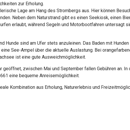
chkeiten zur Erholung.
alerische Lage am Hang des Strombergs aus. Hier können Besuc
n. Neben dem Naturstrand gibt es einen Seekiosk, einen Bierga
 Surfen erlaubt, während Segeln und Motorbootfahren untersagt s
nd Hunde sind am Ufer stets anzuleinen. Das Baden mit Hunden is
t eine See-Ampel über die aktuelle Auslastung. Bei orangefarbe
chsee ist eine gute Ausweichmöglichkeit.
hr geöffnet, zwischen Mai und September fallen Gebühren an. I
us 661 eine bequeme Anreisemöglichkeit.
ale Kombination aus Erholung, Naturerlebnis und Freizeitmöglic
chte, Kunst & Architektur