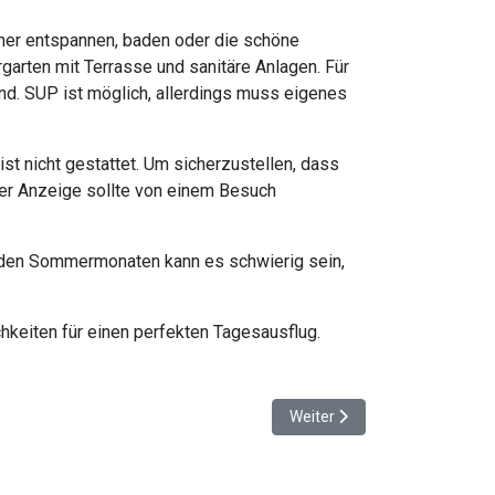
her entspannen, baden oder die schöne
rten mit Terrasse und sanitäre Anlagen. Für
ind. SUP ist möglich, allerdings muss eigenes
t nicht gestattet. Um sicherzustellen, dass
ner Anzeige sollte von einem Besuch
n den Sommermonaten kann es schwierig sein,
hkeiten für einen perfekten Tagesausflug.
Nächster Beitrag: Heilbronn: 
Weiter