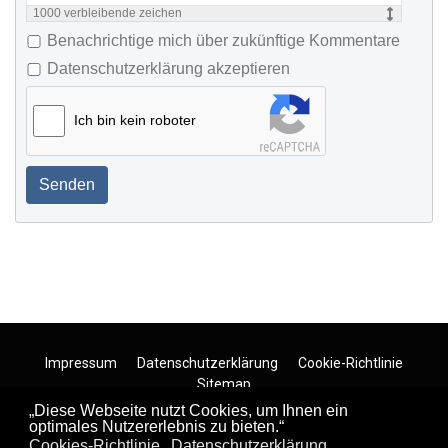
1000
verbleibende zeichen
Benachrichtige mich über zukünftige Kommentare
Datenschutzerklärung akzeptieren
Ich bin kein roboter
Senden
Impressum
Datenschutzerklärung
Cookie-Richtlinie
Sitemap
Copyright ©
Regiosucher.de
/ Design by
Regiosucher.de/
„Diese Webseite nutzt Cookies, um Ihnen ein
Partner Seiten
optimales Nutzererlebnis zu bieten.“
Cookies-Richtlinie
Datenschutzerklärung