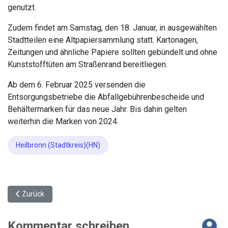
genutzt.
Zudem findet am Samstag, den 18. Januar, in ausgewählten
Stadtteilen eine Altpapiersammlung statt. Kartonagen,
Zeitungen und ähnliche Papiere sollten gebündelt und ohne
Kunststofftüten am Straßenrand bereitliegen.
Ab dem 6. Februar 2025 versenden die
Entsorgungsbetriebe die Abfallgebührenbescheide und
Behältermarken für das neue Jahr. Bis dahin gelten
weiterhin die Marken von 2024.
Heilbronn (Stadtkreis)(HN)
Vorheriger Beitrag: Innovationspark Künstliche Intelligenz Heilb
Zurück
Kommentar schreiben