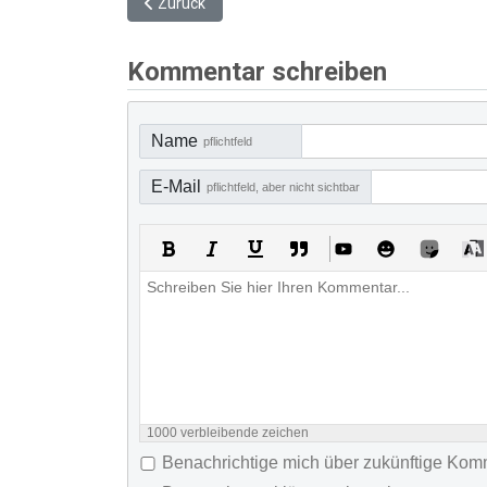
Vorheriger Beitrag: Bundestagswahl 2025: Kurze F
Zurück
Kommentar schreiben
Name
pflichtfeld
E-Mail
pflichtfeld, aber nicht sichtbar
1000
verbleibende zeichen
Benachrichtige mich über zukünftige Ko