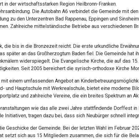
t in der wirtschaftsstarken Region Heilbronn-Franken.
erkehrsanbindung. Die Autobahn A6 verbindet die Gemeinde mit d
dung zu den Unterzentren Bad Rappenau, Eppingen und Sinsheim b
men. Zahlreiche mittelständische Betriebe aus verschiedenen Br
ck, die bis in die Bronzezeit reicht. Die erste urkundliche Erwäh
 das später an das Großherzogtum Baden fiel. Die Gemeinde hat i
mälern widerspiegelt. Die Evangelische Kirche, die auf das 15. 
igkeiten. Seit 2005 bereichert die syrisch-orthodoxe Kirche Mo
de mit einem umfassenden Angebot an Kinderbetreuungsmöglichkei
- und Hauptschule mit Werkrealschule, bietet eine moderne Bild
portplatz und zahlreiche Vereine, die ein breites Spektrum an Akt
staltungen wie das alle zwei Jahre stattfindende Dorffest in B
e Initiativen, tragen dazu bei, dass sich Neubürger schnell integ
 die Geschicke der Gemeinde. Bei der letzten Wahl im Februar 20
at setzt sich aus 15 Mitgliedern zusammen, die sich für die Be