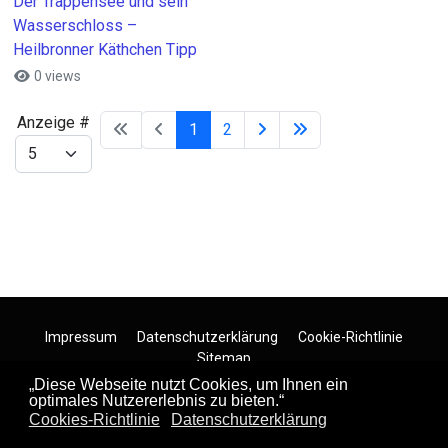
Der Trappensee und sein
Wasserschloss –
Heilbronner Käthchen Tipp
0 views
Anzeige #
1
2
Impressum
Datenschutzerklärung
Cookie-Richtlinie
Sitemap
Copyright ©
Regiosucher.de
/ Design by
Regiosucher.de/
„Diese Webseite nutzt Cookies, um Ihnen ein
Partner Seiten
optimales Nutzererlebnis zu bieten.“
Cookies-Richtlinie
Datenschutzerklärung
Region Pforzheim / Enzkreis
Region Flensburg