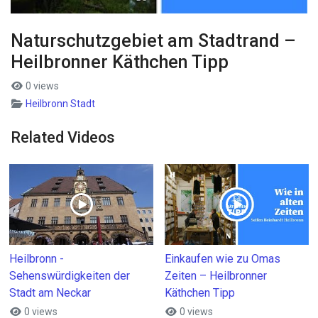
Naturschutzgebiet am Stadtrand –
Heilbronner Käthchen Tipp
0 views
Heilbronn Stadt
Related Videos
Heilbronn -
Einkaufen wie zu Omas
Sehenswürdigkeiten der
Zeiten – Heilbronner
Stadt am Neckar
Käthchen Tipp
0 views
0 views