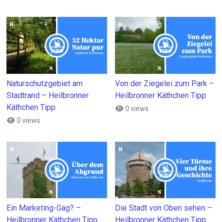
Naturschutzgebiet am
Von der Ziegelei zum Park –
Stadtrand – Heilbronner
Heilbronner Käthchen Tipp
Käthchen Tipp
0 views
0 views
Ein Marketing-Gag? –
Die Stadt von Oben sehen –
Heilbronner Käthchen Tipp
Heilbronner Käthchen Tipp