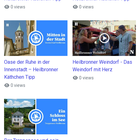
0 views
0 views
Oase der Ruhe in der
Heilbronner Weindorf - Das
Innenstadt – Heilbronner
Weindorf mit Herz
Käthchen Tipp
0 views
0 views